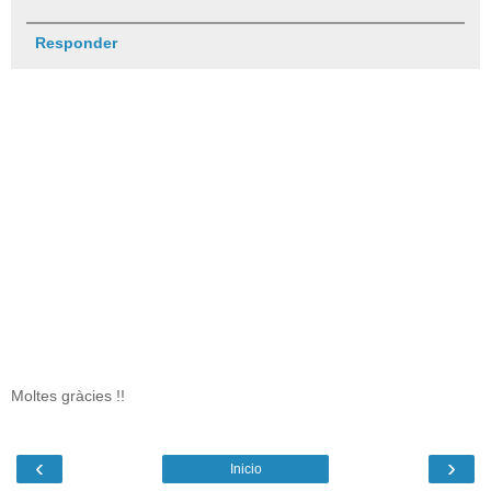
Responder
Moltes gràcies !!
‹
›
Inicio