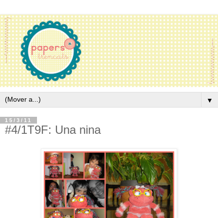
▼
15/3/11
#4/1T9F: Una nina