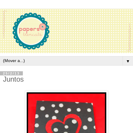
▼
25/2/13
Juntos