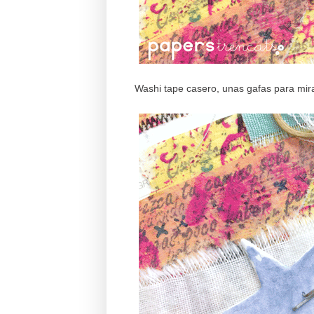
Washi tape casero, unas gafas para mirar 