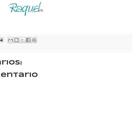
rios:
mentario