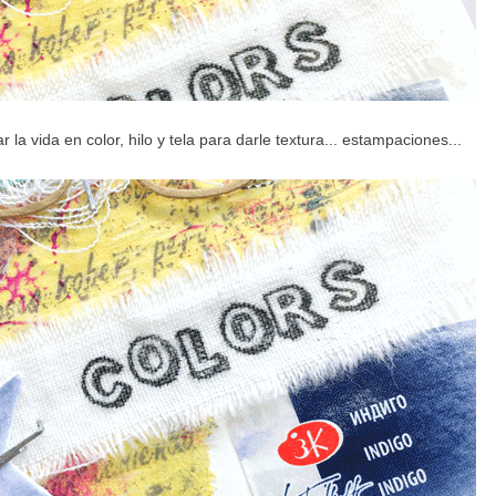
la vida en color, hilo y tela para darle textura... estampaciones...