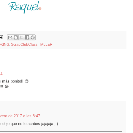
KING
,
ScrapClubClass
,
TALLER
11
s más bonito!! 😍
!! 😂
brero de 2017 a las 8:47
e dejo que no lo acabes jajajaja ;-)