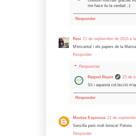
Oooooh muchas gracias Raq
me hace ilu la verdad ;-)
Responder
Resi
21 de septiembre de 2015 a la
M'encanta! i els papers de la Mari
Responder
Respuestas
Raquel Reyes
23 de s
Síi i aquesta col.lecció m'a
Responder
Montse Espinosa
21 de septiembr
Senzilla però molt bonica! Petons
Responder