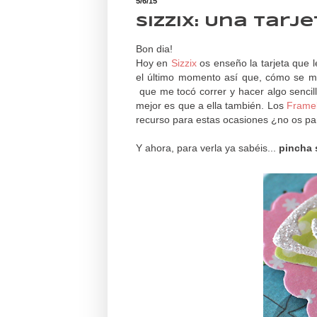
5/6/15
Sizzix: Una tarj
Bon dia!
Hoy en
Sizzix
os enseño la tarjeta que
el último momento así que, cómo se me 
que me tocó correr y hacer algo sencil
mejor es que a ella también. Los
Framel
recurso para estas ocasiones ¿no os p
Y ahora, para verla ya sabéis...
pincha 