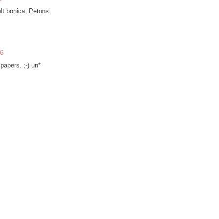
olt bonica. Petons
46
papers. ;-) un*