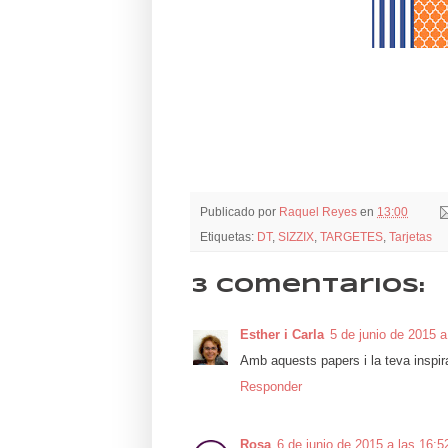
Publicado por
Raquel Reyes
en
13:00
Etiquetas:
DT
,
SIZZIX
,
TARGETES
,
Tarjetas
3 comentarios:
Esther i Carla
5 de junio de 2015 a
Amb aquests papers i la teva inspira
Responder
Rosa
6 de junio de 2015 a las 16:5