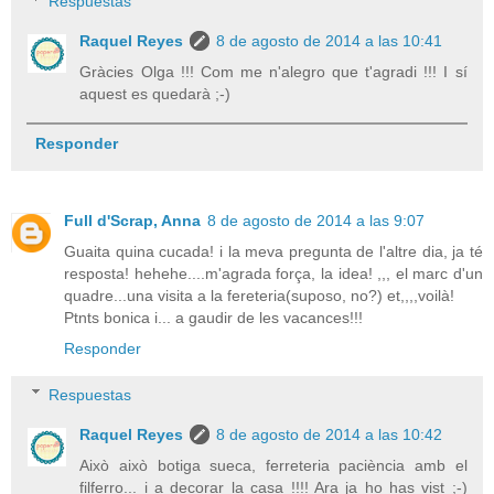
Respuestas
Raquel Reyes
8 de agosto de 2014 a las 10:41
Gràcies Olga !!! Com me n'alegro que t'agradi !!! I sí
aquest es quedarà ;-)
Responder
Full d'Scrap, Anna
8 de agosto de 2014 a las 9:07
Guaita quina cucada! i la meva pregunta de l'altre dia, ja té
resposta! hehehe....m'agrada força, la idea! ,,, el marc d'un
quadre...una visita a la fereteria(suposo, no?) et,,,,voilà!
Ptnts bonica i... a gaudir de les vacances!!!
Responder
Respuestas
Raquel Reyes
8 de agosto de 2014 a las 10:42
Això això botiga sueca, ferreteria paciència amb el
filferro... i a decorar la casa !!!! Ara ja ho has vist ;-)