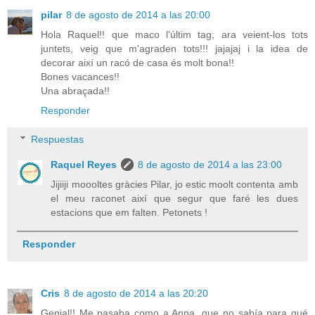
pilar
8 de agosto de 2014 a las 20:00
Hola Raquel!! que maco l'últim tag; ara veient-los tots
juntets, veig que m'agraden tots!!! jajajaj i la idea de
decorar així un racó de casa és molt bona!!
Bones vacances!!
Una abraçada!!
Responder
Respuestas
Raquel Reyes
8 de agosto de 2014 a las 23:00
Jijiiji moooltes gràcies Pilar, jo estic moolt contenta amb
el meu raconet així que segur que faré les dues
estacions que em falten. Petonets !
Responder
Cris
8 de agosto de 2014 a las 20:20
Genial!! Me pasaba como a Anna, que no sabía para qué