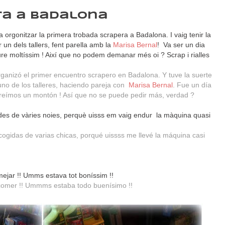
ra a Badalona
va orgonitzar la primera trobada scrapera a Badalona. I vaig tenir la
un dels tallers, fent parella amb la
Marisa Bernal
! Va ser un dia
iure moltíssim ! Així que no podem demanar més oi ? Scrap i rialles
rganizó el primer encuentro scrapero en Badalona. Y tuve la suerte
no de los talleres, haciendo pareja con
Marisa Bernal
. Fue un día
s reímos un montón ! Así que no se puede pedir más, verdad ?
ides de vàries noies, perquè uisss em vaig endur la màquina quasi
ogidas de varias chicas, porqué uissss me llevé la máquina casi
 mejar !! Umms estava tot boníssim !!
 comer !! Ummms estaba todo buenísimo !!