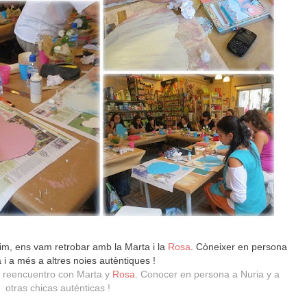
sim, ens vam retrobar amb la Marta i la
Rosa
. Còneixer en persona
a i a més a altres noies autèntiques !
, reencuentro con Marta y
Rosa
. Conocer en persona a Nuria y a
otras chicas auténticas !