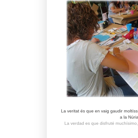
La veritat és que en vaig gaudir moltís
a la Núri
La verdad es que disfruté muchísimo