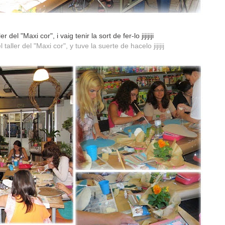
el "Maxi cor", i vaig tenir la sort de fer-lo jijijiji
ler del "Maxi cor", y tuve la suerte de hacelo jijijij