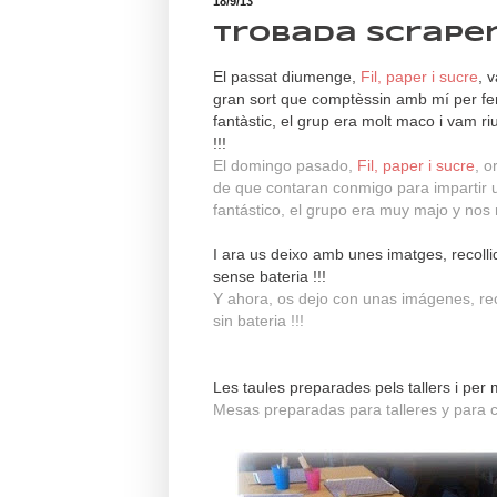
18/9/13
Trobada scrape
El passat diumenge,
Fil, paper i sucre
, 
gran sort que comptèssin amb mí per fer 
fantàstic, el grup era molt maco i vam r
!!!
El domingo pasado,
Fil, paper i sucre
, o
de que contaran conmigo para impartir u
fantástico, el grupo era muy majo y no
I ara us deixo amb unes imatges, recoll
sense bateria !!!
Y ahora, os dejo con unas imágenes, rec
sin bateria !!!
Les taules preparades pels tallers i per
Mesas preparadas para talleres y para