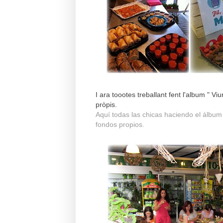
I ara toootes treballant fent l'album " Viu
pròpis.
Aquí todas las chicas haciendo el álbum "
fondos propios.