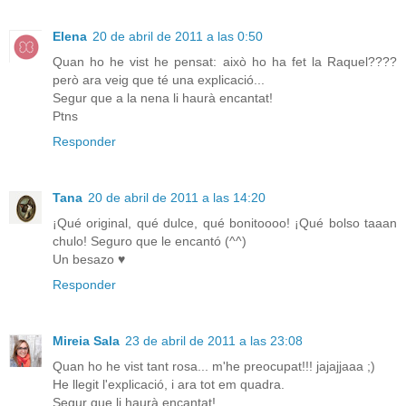
Elena
20 de abril de 2011 a las 0:50
Quan ho he vist he pensat: això ho ha fet la Raquel????
però ara veig que té una explicació...
Segur que a la nena li haurà encantat!
Ptns
Responder
Tana
20 de abril de 2011 a las 14:20
¡Qué original, qué dulce, qué bonitoooo! ¡Qué bolso taaan
chulo! Seguro que le encantó (^^)
Un besazo ♥
Responder
Mireia Sala
23 de abril de 2011 a las 23:08
Quan ho he vist tant rosa... m'he preocupat!!! jajajjaaa ;)
He llegit l'explicació, i ara tot em quadra.
Segur que li haurà encantat!