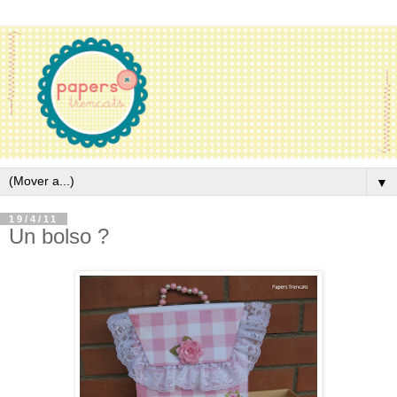
▼
19/4/11
Un bolso ?